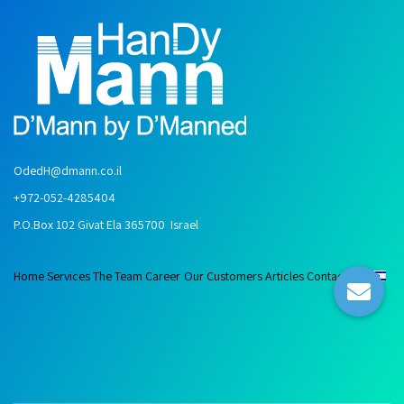
OdedH@dmann.co.il
+972-052-4285404
P.O.Box 102 Givat Ela 365700 Israel
Home
Services
The Team
Career
Our Customers
Articles
Contact Us